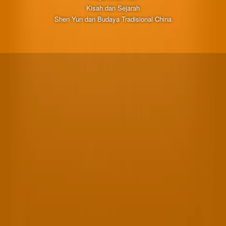
Kisah dan Sejarah
Shen Yun dan Budaya Tradisional China