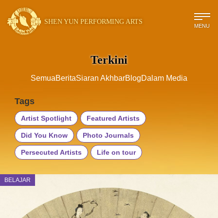
SHEN YUN PERFORMING ARTS
MENU
Terkini
Semua
Berita
Siaran Akhbar
Blog
Dalam Media
Tags
Artist Spotlight
Featured Artists
Did You Know
Photo Journals
Persecuted Artists
Life on tour
BELAJAR