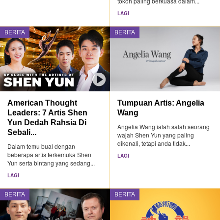
tokoh paling berkuasa dalam...
LAGI
BERITA
BERITA
American Thought
Tumpuan Artis: Angelia
Leaders: 7 Artis Shen
Wang
Yun Dedah Rahsia Di
Angelia Wang ialah salah seorang
Sebali...
wajah Shen Yun yang paling
dikenali, tetapi anda tidak...
Dalam temu bual dengan
beberapa artis terkemuka Shen
LAGI
Yun serta bintang yang sedang...
LAGI
BERITA
BERITA