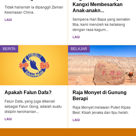
Kangxi Membesarkan
Tidak hairanlah ia dipanggil Zaman
Anak-anakn...
Keemasan China.
Sempena Hari Bapa yang semakin
LAGI
tiba, kami menoleh ke belakang
dengan rasa kagum...
LAGI
BERITA
BELAJAR
Apakah Falun Dafa?
Raja Monyet di Gunung
Berapi
Falun Dafa, yang juga dikenali
sebagai Falun Gong, adalah suatu
Raja Monyet melawan Puteri Kipas
disiplin kerohanian...
Besi: Kisah jenaka dan tipu helah.
LAGI
LAGI