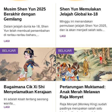
Musim Shen Yun 2025
Shen Yun Memulakan
Berakhir dengan
Jelajah Global ke-18
Gemilang
Minggu ini menandakan
permulaan jelajah Shen Yun 2025,
Dalam jelajah dunia ke-18, Shen
dan ia akan menjadi salah satu...
Yun telah membuat persembahan
di rantau-rantau baharu,...
LAGI
LAGI
BELAJAR
BELAJAR
Bagaimana Cik Xi Shi
Pertarungan Muktamad:
Menyelamatkan Kerajaan
Anak Merah Melawan
Raja Monyet
Ini adalah kisah tentang seorang
wanita...
Raja Monyet (Monkey King) sudah
LAGI
pastinya merupakan salah satu