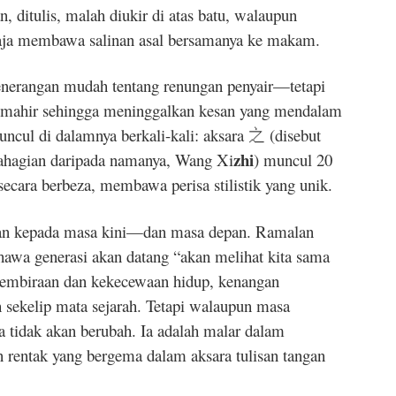
, ditulis, malah diukir di atas batu, walaupun
ja membawa salinan asal bersamanya ke makam.
nerangan mudah tentang renungan penyair—tetapi
tu mahir sehingga meninggalkan kesan yang mendalam
cul di dalamnya berkali-kali: aksara 之 (disebut
zhi
bahagian daripada namanya, Wang Xi
) muncul 20
is secara berbeza, membawa perisa stilistik yang unik.
yuan kepada masa kini—dan masa depan. Ramalan
ahawa generasi akan datang “akan melihat kita sama
egembiraan dan kekecewaan hidup, kenangan
h sekelip mata sejarah. Tetapi walaupun masa
 tidak akan berubah. Ia adalah malar dalam
 rentak yang bergema dalam aksara tulisan tangan