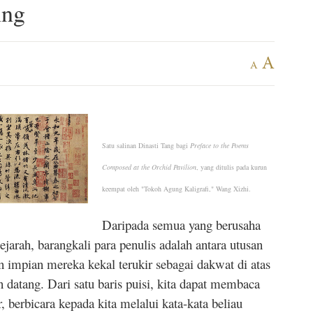
ing
A
A
Satu salinan Dinasti Tang bagi
Preface to the Poems
Composed at the Orchid Pavilion
, yang ditulis pada kurun
keempat oleh "Tokoh Agung Kaligrafi," Wang Xizhi.
Daripada semua yang berusaha
arah, barangkali para penulis adalah antara utusan
an impian mereka kekal terukir sebagai dakwat di atas
 datang. Dari satu baris puisi, kita dapat membaca
, berbicara kepada kita melalui kata-kata beliau