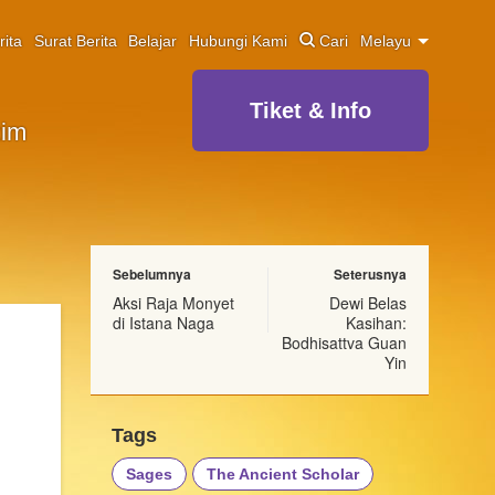
rita
Surat Berita
Belajar
Hubungi Kami
Cari
Melayu
Tiket & Info
zim
Sebelumnya
Seterusnya
Aksi Raja Monyet
Dewi Belas
di Istana Naga
Kasihan:
Bodhisattva Guan
Yin
Tags
Sages
The Ancient Scholar