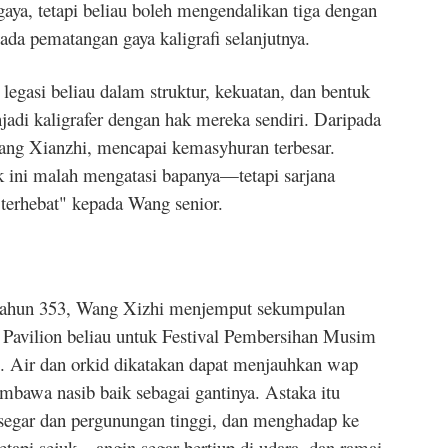
ya, tetapi beliau boleh mengendalikan tiga dengan
a pematangan gaya kaligrafi selanjutnya.
egasi beliau dalam struktur, kekuatan, dan bentuk
adi kaligrafer dengan hak mereka sendiri. Daripada
ang Xianzhi, mencapai kemasyhuran terbesar.
 ini malah mengatasi bapanya—tetapi sarjana
erhebat" kepada Wang senior.
ga tahun 353, Wang Xizhi menjemput sekumpulan
 Pavilion beliau untuk Festival Pembersihan Musim
l). Air dan orkid dikatakan dapat menjauhkan wap
embawa nasib baik sebagai gantinya. Astaka itu
h segar dan pergunungan tinggi, dan menghadap ke
 tetapi sejuk—angin segar bertiup di udara, dan ramai