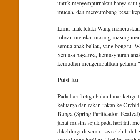
untuk menyempurnakan hanya satu ga
mudah, dan menyumbang besar kepad
Lima anak lelaki Wang meneruskan l
tulisan mereka, masing-masing menj
semua anak beliau, yang bongsu, W
Semasa hayatnya, kemasyhuran anak
kemudian mengembalikan gelaran "t
Puisi Itu
Pada hari ketiga bulan lunar keti
keluarga dan rakan-rakan ke Orchid
Bunga (Spring Purification Festiva
jahat musim sejuk pada hari ini, m
dikelilingi di semua sisi oleh bulu
sungai yang berliku. Hari itu cerah