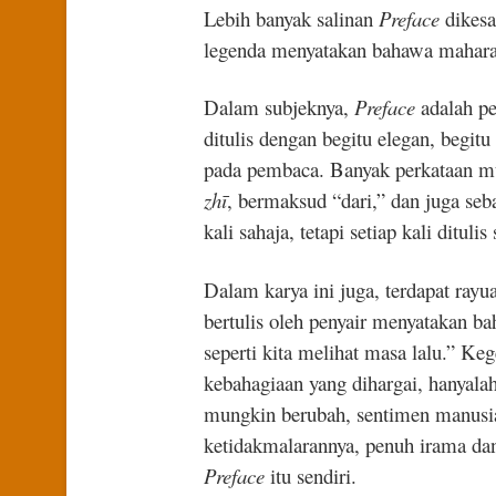
Lebih banyak salinan
Preface
dikesan
legenda menyatakan bahawa mahara
Dalam subjeknya,
Preface
adalah pe
ditulis dengan begitu elegan, begi
pada pembaca. Banyak perkataan mun
zhī
, bermaksud “dari,” dan juga se
kali sahaja, tetapi setiap kali ditul
Dalam karya ini juga, terdapat ra
bertulis oleh penyair menyatakan b
seperti kita melihat masa lalu.” K
kebahagiaan yang dihargai, hanyala
mungkin berubah, sentimen manusia
ketidakmalarannya, penuh irama dan
Preface
itu sendiri.